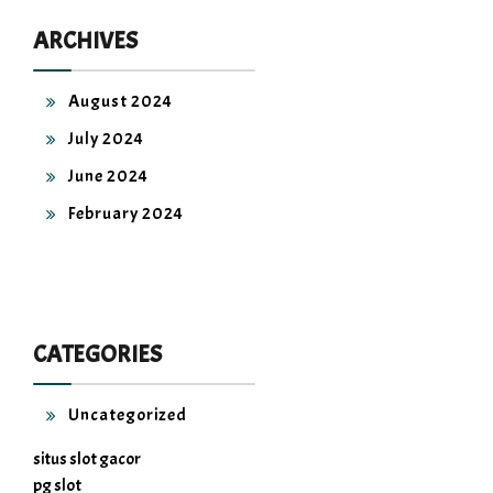
ARCHIVES
August 2024
July 2024
June 2024
February 2024
CATEGORIES
Uncategorized
situs slot gacor
pg slot