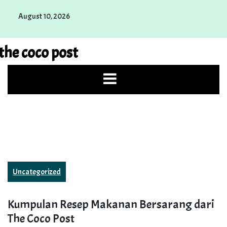
Skip
August 10, 2026
to
content
the coco post
Uncategorized
Kumpulan Resep Makanan Bersarang dari
The Coco Post