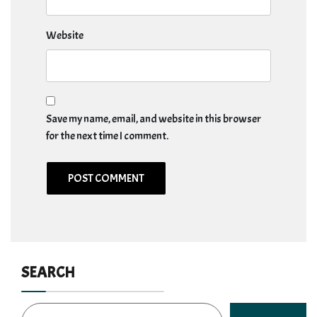
Website
Save my name, email, and website in this browser
for the next time I comment.
SEARCH