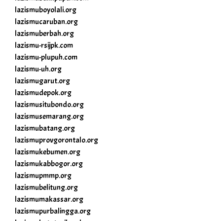
lazismuboyolali.org
lazismucaruban.org
lazismuberbah.org
lazismu-rsijpk.com
lazismu-plupuh.com
lazismu-uh.org
lazismugarut.org
lazismudepok.org
lazismusitubondo.org
lazismusemarang.org
lazismubatang.org
lazismuprovgorontalo.org
lazismukebumen.org
lazismukabbogor.org
lazismupmmp.org
lazismubelitung.org
lazismumakassar.org
lazismupurbalingga.org