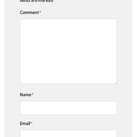
fields are marked
*
Comment
*
Name
*
Email
*